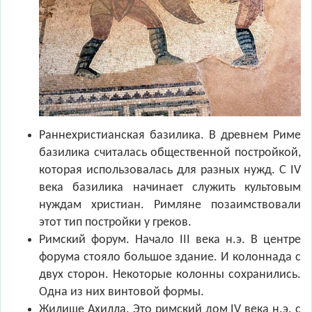
Раннехристианская базилика. В древнем Риме
базилика считалась общественной постройкой,
которая использовалась для разных нужд. С IV
века базилика начинает служить культовым
нуждам христиан. Римляне позаимствовали
этот тип постройки у греков.
Римский форум. Начало III века н.э. В центре
форума стояло большое здание. И колоннада с
двух сторон. Некоторые колонны сохранились.
Одна из них винтовой формы.
Жилище Ахилла. Это римский дом IV века н.э. с