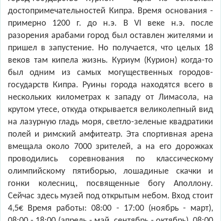
достопримечательностей Кипра. Время основания -
примерно 1200 г. до н.э. В VI веке н.э. после
разорения арабами город был оставлен жителями и
пришел в запустение. Но получается, что целых 18
веков там кипела жизнь. Куриум (Курион) когда-то
был одним из самых могущественных городов-
государств Кипра. Руины города находятся всего в
нескольких километрах к западу от Лимасола, на
крутом утесе, откуда открывается великолепный вид
на лазурную гладь моря, светло-зеленые квадратики
полей и римский амфитеатр. Эта спортивная арена
вмещала около 7000 зрителей, а на его дорожках
проводились соревнования по классическому
олимпийскому пятиборью, лошадиные скачки и
гонки колесниц, посвященные богу Аполлону.
Сейчас здесь музей под открытым небом. Вход стоит
4,5€ Время работы: 08:00 - 17:00 (ноябрь - март),
08:00 - 18:00 (апрель - май, сентябрь - октябрь), 08:00